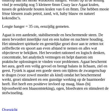
onderop aan het sterke waxkoord hangen. Verder op in de ketting
vind je eenzijdig nog 5 kleinere 6mm Crazy lace Agaat kralen,
tussen de gekleurde houten kralen van 6 en 8mm. Die hebben mooie
frisse kleuren zoals petrol, zand, wit, baby blauw en naturel
kokosdisc's.
Lengte hanger = 35 cm, eenzijdig gemeten.
Agaat is een aardende, stabiliserende en beschermende steen. De
steen bevordert innerlijke rust en een kalme en nuchtere houding.
Het stimuleert spirituele en geestelijke groei door aan te zetten tot
zelfreflectie en spoort aan even afstand te nemen en alles wat
objectiever te bekijken. Het bevordert rationeel en logisch denken,
concentratie, het analytisch vermogen en helpt daarom om
praktische oplossingen te vinden voor problemen. Agaat beschermt
het aura, geeft een veilig gevoel en brengt balans in lichaam, ziel en
geest. Fysiek is agaat een goede steen om tijdens de zwangerschap
te dragen (voor zowel moeder als kind) omdat het beschermend
werkt, groei stimuleert en een gunstige werking op de baarmoeder
heeft. Het heeft een positieve invloed op maag, blaas (bij
bijvoorbeeld een blaasontsteking), ogen, bloedvaten en stimuleert de
stofwisseling.
Overzicht