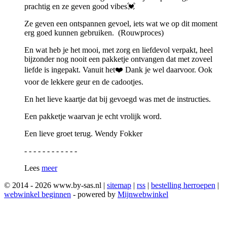
prachtig en ze geven good vibes💓
Ze geven een ontspannen gevoel, iets wat we op dit moment
erg goed kunnen gebruiken. (Rouwproces)
En wat heb je het mooi, met zorg en liefdevol verpakt, heel
bijzonder nog nooit een pakketje ontvangen dat met zoveel
liefde is ingepakt. Vanuit het❤️ Dank je wel daarvoor. Ook
voor de lekkere geur en de cadootjes.
En het lieve kaartje dat bij gevoegd was met de instructies.
Een pakketje waarvan je echt vrolijk word.
Een lieve groet terug. Wendy Fokker
- - - - - - - - - - - -
Lees
meer
© 2014 - 2026 www.by-sas.nl |
sitemap
|
rss
|
bestelling herroepen
|
webwinkel beginnen
- powered by
Mijnwebwinkel