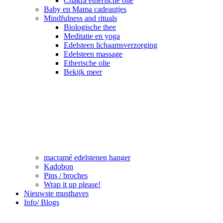
Chakra etherische olie
Baby en Mama cadeautjes
Mindfulness and rituals
Biologische thee
Meditatie en yoga
Edelsteen lichaamsverzorging
Edelsteen massage
Etherische olie
Bekijk meer
macramé edelstenen hanger
Kadobon
Pins / broches
Wrap it up please!
Nieuwste musthaves
Info/ Blogs