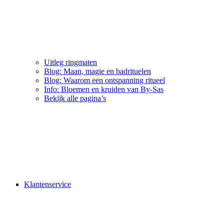
Uitleg ringmaten
Blog: Maan, magie en badrituelen
Blog: Waarom een ontspanning ritueel
Info: Bloemen en kruiden van By-Sas
Bekijk alle pagina’s
Klantenservice