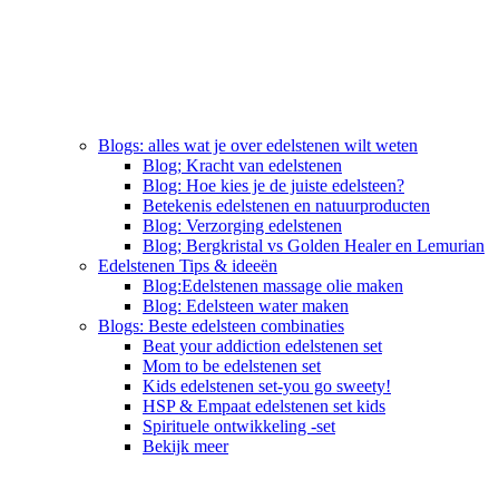
Blogs: alles wat je over edelstenen wilt weten
Blog; Kracht van edelstenen
Blog: Hoe kies je de juiste edelsteen?
Betekenis edelstenen en natuurproducten
Blog: Verzorging edelstenen
Blog; Bergkristal vs Golden Healer en Lemurian
Edelstenen Tips & ideeën
Blog:Edelstenen massage olie maken
Blog: Edelsteen water maken
Blogs: Beste edelsteen combinaties
Beat your addiction edelstenen set
Mom to be edelstenen set
Kids edelstenen set-you go sweety!
HSP & Empaat edelstenen set kids
Spirituele ontwikkeling -set
Bekijk meer