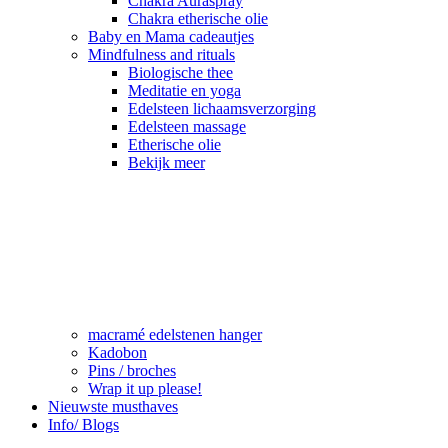
Chakra Auraspray
Chakra etherische olie
Baby en Mama cadeautjes
Mindfulness and rituals
Biologische thee
Meditatie en yoga
Edelsteen lichaamsverzorging
Edelsteen massage
Etherische olie
Bekijk meer
macramé edelstenen hanger
Kadobon
Pins / broches
Wrap it up please!
Nieuwste musthaves
Info/ Blogs