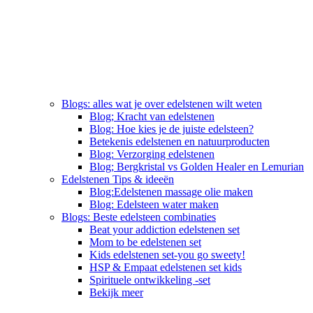
Blogs: alles wat je over edelstenen wilt weten
Blog; Kracht van edelstenen
Blog: Hoe kies je de juiste edelsteen?
Betekenis edelstenen en natuurproducten
Blog: Verzorging edelstenen
Blog; Bergkristal vs Golden Healer en Lemurian
Edelstenen Tips & ideeën
Blog:Edelstenen massage olie maken
Blog: Edelsteen water maken
Blogs: Beste edelsteen combinaties
Beat your addiction edelstenen set
Mom to be edelstenen set
Kids edelstenen set-you go sweety!
HSP & Empaat edelstenen set kids
Spirituele ontwikkeling -set
Bekijk meer