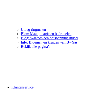
Uitleg ringmaten
Blog: Maan, magie en badrituelen
Blog: Waarom een ontspanning ritueel
Info: Bloemen en kruiden van By-Sas
Bekijk alle pagina’s
Klantenservice