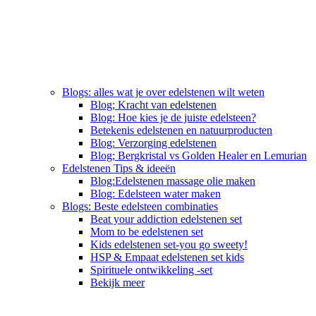
Blogs: alles wat je over edelstenen wilt weten
Blog; Kracht van edelstenen
Blog: Hoe kies je de juiste edelsteen?
Betekenis edelstenen en natuurproducten
Blog: Verzorging edelstenen
Blog; Bergkristal vs Golden Healer en Lemurian
Edelstenen Tips & ideeën
Blog:Edelstenen massage olie maken
Blog: Edelsteen water maken
Blogs: Beste edelsteen combinaties
Beat your addiction edelstenen set
Mom to be edelstenen set
Kids edelstenen set-you go sweety!
HSP & Empaat edelstenen set kids
Spirituele ontwikkeling -set
Bekijk meer