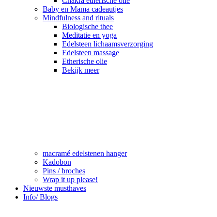
Chakra etherische olie
Baby en Mama cadeautjes
Mindfulness and rituals
Biologische thee
Meditatie en yoga
Edelsteen lichaamsverzorging
Edelsteen massage
Etherische olie
Bekijk meer
macramé edelstenen hanger
Kadobon
Pins / broches
Wrap it up please!
Nieuwste musthaves
Info/ Blogs