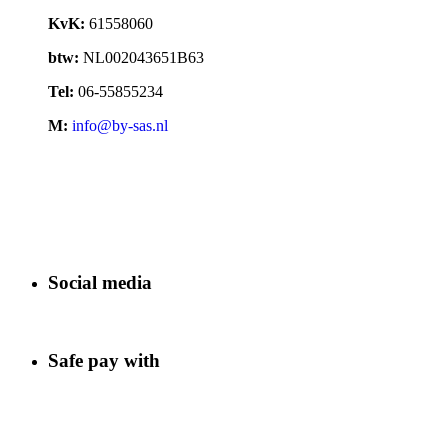
KvK:
61558060
btw:
NL002043651B63
Tel:
06-55855234
M:
info@by-sas.nl
Social media
Safe pay with