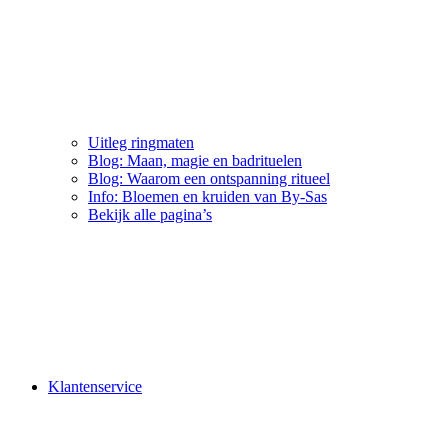
Uitleg ringmaten
Blog: Maan, magie en badrituelen
Blog: Waarom een ontspanning ritueel
Info: Bloemen en kruiden van By-Sas
Bekijk alle pagina’s
Klantenservice