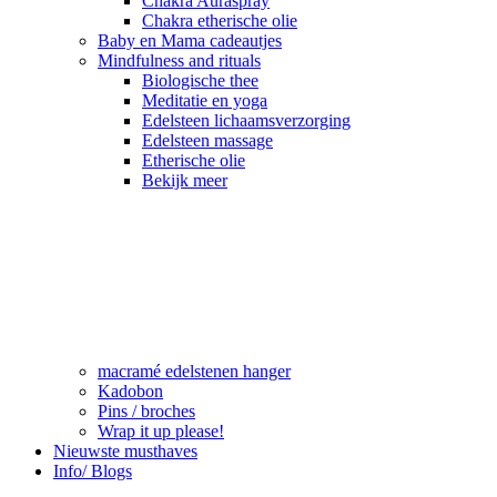
Chakra Auraspray
Chakra etherische olie
Baby en Mama cadeautjes
Mindfulness and rituals
Biologische thee
Meditatie en yoga
Edelsteen lichaamsverzorging
Edelsteen massage
Etherische olie
Bekijk meer
macramé edelstenen hanger
Kadobon
Pins / broches
Wrap it up please!
Nieuwste musthaves
Info/ Blogs