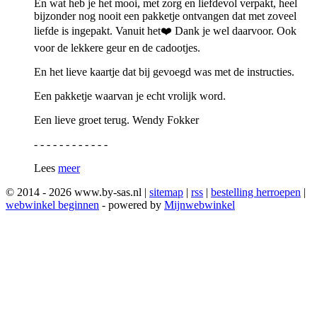
En wat heb je het mooi, met zorg en liefdevol verpakt, heel
bijzonder nog nooit een pakketje ontvangen dat met zoveel
liefde is ingepakt. Vanuit het❤️ Dank je wel daarvoor. Ook
voor de lekkere geur en de cadootjes.
En het lieve kaartje dat bij gevoegd was met de instructies.
Een pakketje waarvan je echt vrolijk word.
Een lieve groet terug. Wendy Fokker
- - - - - - - - - - - -
Lees
meer
© 2014 - 2026 www.by-sas.nl |
sitemap
|
rss
|
bestelling herroepen
|
webwinkel beginnen
- powered by
Mijnwebwinkel