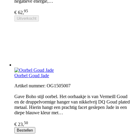
negatieve energie,…
95
€ 62,
Uitverkocht
Oorbel Goud Jade
Artikel nummer: OG1505007
Gave Boho stijl oorbel. Het oorhaakje is van Vermeill Goud
en de druppelvormige hanger van nikkelvrij DQ Goud plated
metaal. Hierin hangt een prachtig facet geslepen Jade in een
diepe blauwe kleur met…
50
€ 23,
Bestellen