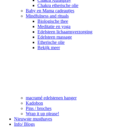
Chakra Auraspray
Chakra etherische olie
Baby en Mama cadeautjes
Mindfulness and rituals
Biologische thee
Meditatie en yoga
Edelsteen lichaamsverzorging
Edelsteen massage
Etherische olie
Bekijk meer
macramé edelstenen hanger
Kadobon
Pins / broches
Wrap it up please!
Nieuwste musthaves
Info/ Blogs