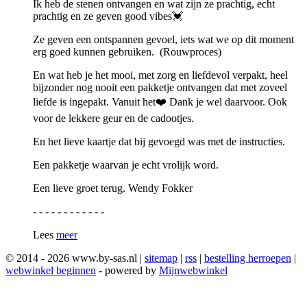
Ik heb de stenen ontvangen en wat zijn ze prachtig, echt
prachtig en ze geven good vibes💓
Ze geven een ontspannen gevoel, iets wat we op dit moment
erg goed kunnen gebruiken. (Rouwproces)
En wat heb je het mooi, met zorg en liefdevol verpakt, heel
bijzonder nog nooit een pakketje ontvangen dat met zoveel
liefde is ingepakt. Vanuit het❤️ Dank je wel daarvoor. Ook
voor de lekkere geur en de cadootjes.
En het lieve kaartje dat bij gevoegd was met de instructies.
Een pakketje waarvan je echt vrolijk word.
Een lieve groet terug. Wendy Fokker
- - - - - - - - - - - -
Lees
meer
© 2014 - 2026 www.by-sas.nl |
sitemap
|
rss
|
bestelling herroepen
|
webwinkel beginnen
- powered by
Mijnwebwinkel