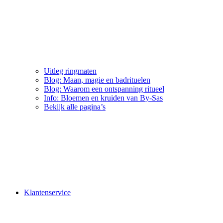
Uitleg ringmaten
Blog: Maan, magie en badrituelen
Blog: Waarom een ontspanning ritueel
Info: Bloemen en kruiden van By-Sas
Bekijk alle pagina’s
Klantenservice