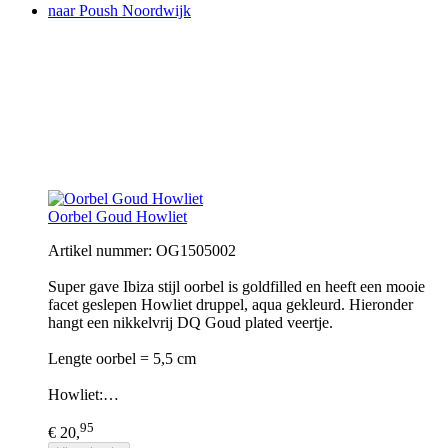
naar Poush Noordwijk
Oorbel Goud Howliet
Artikel nummer: OG1505002
Super gave Ibiza stijl oorbel is goldfilled en heeft een mooie
facet geslepen Howliet druppel, aqua gekleurd. Hieronder
hangt een nikkelvrij DQ Goud plated veertje.
Lengte oorbel = 5,5 cm
Howliet:…
95
€ 20,