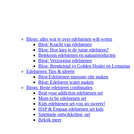
Blogs: alles wat je over edelstenen wilt weten
Blog; Kracht van edelstenen
Blog: Hoe kies je de juiste edelsteen?
Betekenis edelstenen en natuurproducten
Blog: Verzorging edelstenen
Blog; Bergkristal vs Golden Healer en Lemurian
Edelstenen Tips & ideeën
Blog:Edelstenen massage olie maken
Blog: Edelsteen water maken
Blogs: Beste edelsteen combinaties
Beat your addiction edelstenen set
Mom to be edelstenen set
Kids edelstenen set-you go sweety!
HSP & Empaat edelstenen set kids
Spirituele ontwikkeling -set
Bekijk meer