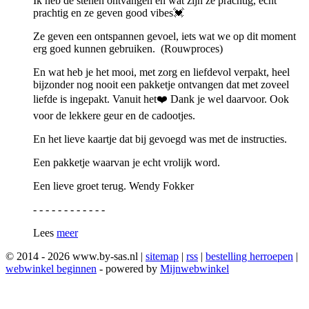
Ik heb de stenen ontvangen en wat zijn ze prachtig, echt
prachtig en ze geven good vibes💓
Ze geven een ontspannen gevoel, iets wat we op dit moment
erg goed kunnen gebruiken. (Rouwproces)
En wat heb je het mooi, met zorg en liefdevol verpakt, heel
bijzonder nog nooit een pakketje ontvangen dat met zoveel
liefde is ingepakt. Vanuit het❤️ Dank je wel daarvoor. Ook
voor de lekkere geur en de cadootjes.
En het lieve kaartje dat bij gevoegd was met de instructies.
Een pakketje waarvan je echt vrolijk word.
Een lieve groet terug. Wendy Fokker
- - - - - - - - - - - -
Lees
meer
© 2014 - 2026 www.by-sas.nl |
sitemap
|
rss
|
bestelling herroepen
|
webwinkel beginnen
- powered by
Mijnwebwinkel