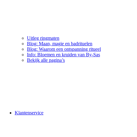
Uitleg ringmaten
Blog: Maan, magie en badrituelen
Blog: Waarom een ontspanning ritueel
Info: Bloemen en kruiden van By-Sas
Bekijk alle pagina’s
Klantenservice