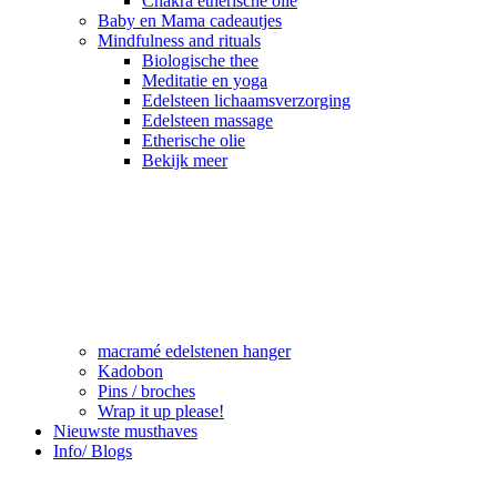
Chakra etherische olie
Baby en Mama cadeautjes
Mindfulness and rituals
Biologische thee
Meditatie en yoga
Edelsteen lichaamsverzorging
Edelsteen massage
Etherische olie
Bekijk meer
macramé edelstenen hanger
Kadobon
Pins / broches
Wrap it up please!
Nieuwste musthaves
Info/ Blogs