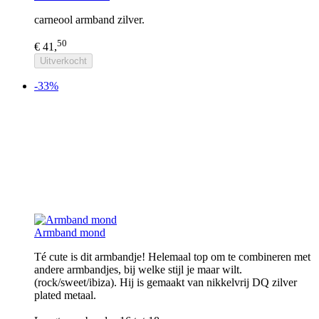
carneool armband zilver.
50
€ 41,
Uitverkocht
-33%
Armband mond
Té cute is dit armbandje! Helemaal top om te combineren met
andere armbandjes, bij welke stijl je maar wilt.
(rock/sweet/ibiza). Hij is gemaakt van nikkelvrij DQ zilver
plated metaal.