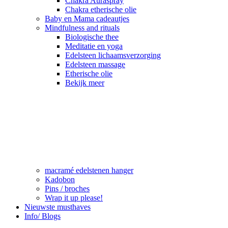
Chakra Auraspray
Chakra etherische olie
Baby en Mama cadeautjes
Mindfulness and rituals
Biologische thee
Meditatie en yoga
Edelsteen lichaamsverzorging
Edelsteen massage
Etherische olie
Bekijk meer
macramé edelstenen hanger
Kadobon
Pins / broches
Wrap it up please!
Nieuwste musthaves
Info/ Blogs