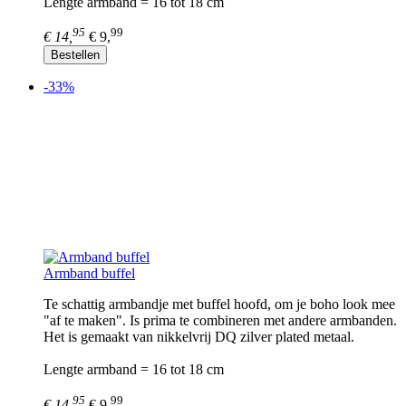
Lengte armband = 16 tot 18 cm
95
99
€ 14,
€ 9,
Bestellen
-33%
Armband buffel
Te schattig armbandje met buffel hoofd, om je boho look mee
"af te maken". Is prima te combineren met andere armbanden.
Het is gemaakt van nikkelvrij DQ zilver plated metaal.
Lengte armband = 16 tot 18 cm
95
99
€ 14,
€ 9,