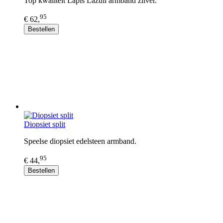
Top kwaliteit Lapis Lazuli armband zilver.
95
€ 62,
Bestellen
Diopsiet split
Speelse diopsiet edelsteen armband.
95
€ 44,
Bestellen