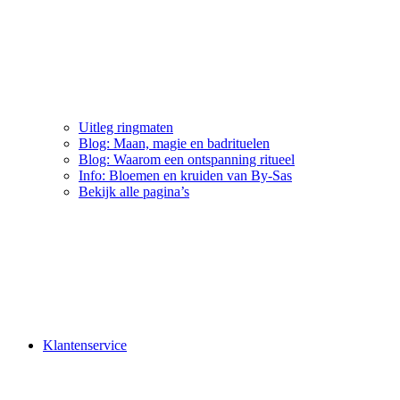
Uitleg ringmaten
Blog: Maan, magie en badrituelen
Blog: Waarom een ontspanning ritueel
Info: Bloemen en kruiden van By-Sas
Bekijk alle pagina’s
Klantenservice