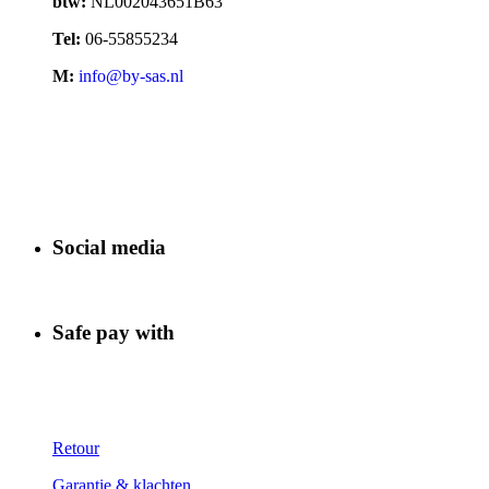
btw:
NL002043651B63
Tel:
06-55855234
M:
info@by-sas.nl
Social media
Safe pay with
Retour
Garantie & klachten