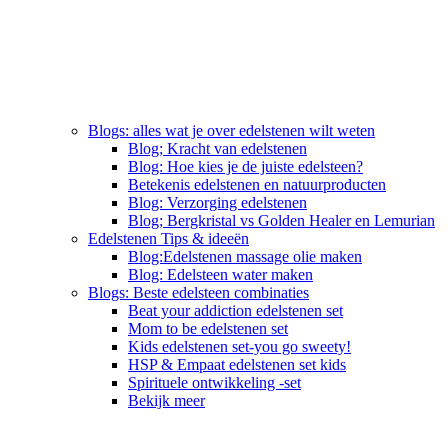
Blogs: alles wat je over edelstenen wilt weten
Blog; Kracht van edelstenen
Blog: Hoe kies je de juiste edelsteen?
Betekenis edelstenen en natuurproducten
Blog: Verzorging edelstenen
Blog; Bergkristal vs Golden Healer en Lemurian
Edelstenen Tips & ideeën
Blog:Edelstenen massage olie maken
Blog: Edelsteen water maken
Blogs: Beste edelsteen combinaties
Beat your addiction edelstenen set
Mom to be edelstenen set
Kids edelstenen set-you go sweety!
HSP & Empaat edelstenen set kids
Spirituele ontwikkeling -set
Bekijk meer