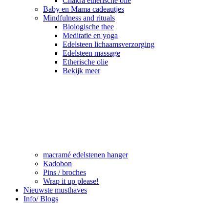
Chakra etherische olie
Baby en Mama cadeautjes
Mindfulness and rituals
Biologische thee
Meditatie en yoga
Edelsteen lichaamsverzorging
Edelsteen massage
Etherische olie
Bekijk meer
macramé edelstenen hanger
Kadobon
Pins / broches
Wrap it up please!
Nieuwste musthaves
Info/ Blogs