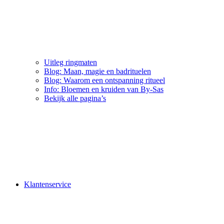
Uitleg ringmaten
Blog: Maan, magie en badrituelen
Blog: Waarom een ontspanning ritueel
Info: Bloemen en kruiden van By-Sas
Bekijk alle pagina’s
Klantenservice