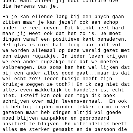
doen. Want alleen jij hebt controle over
die hersens van je.
En je kan ellende lang bij een phych gaan
zitten maar je kan jezelf ook een schop
onder je reet geven. Dit klinkt heel hard
maar jij weet ook dat het zo is. Je moet
dingen vanaf een positieve kant benaderen.
Het glas is niet half leeg maar half vol.
We worden allemaal op deze wereld gezet met
een eigen rugzakje. In ieder leven krijgen
we een ander rugzakje mee dat we moeten
volbrengen. Dus soms kan het wel lijken dat
bij een ander alles goed gaat…..maar is dat
wel echt zo?! Ieder huisje heeft zijn
kruisje zeggen ze toch?! En ik zeg niet dat
alles even makkelijk te handelen is, echt
niet. Ikzelf kan ook een mega dik boek
schrijven over mijn levensverhaal. En ook
ik heb bij tijden minder lekker in mijn vel
gezeten maar heb dingen altijd vol goede
moed blijven aanpakken en geprobeerd
positief te blijven. En uiteindelijk heeft
alles me sterker gemaakt en de persoon die