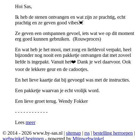
Hoi Sas,
Ik heb de stenen ontvangen en wat zijn ze prachtig, echt
prachtig en ze geven good vibes💓
Ze geven een ontspannen gevoel, iets wat we op dit moment
erg goed kunnen gebruiken. (Rouwproces)
En wat heb je het mooi, met zorg en liefdevol verpakt, heel
bijzonder nog nooit een pakketje ontvangen dat met zoveel
liefde is ingepakt. Vanuit het❤️ Dank je wel daarvoor. Ook
voor de lekkere geur en de cadootjes.
En het lieve kaartje dat bij gevoegd was met de instructies.
Een pakketje waarvan je echt vrolijk word.
Een lieve groet terug. Wendy Fokker
- - - - - - - - - - - -
Lees
meer
© 2014 - 2026 www.by-sas.nl |
sitemap
|
rss
|
bestelling herroepen
|
webwinkel beginnen
- powered by
Mijnwebwinkel