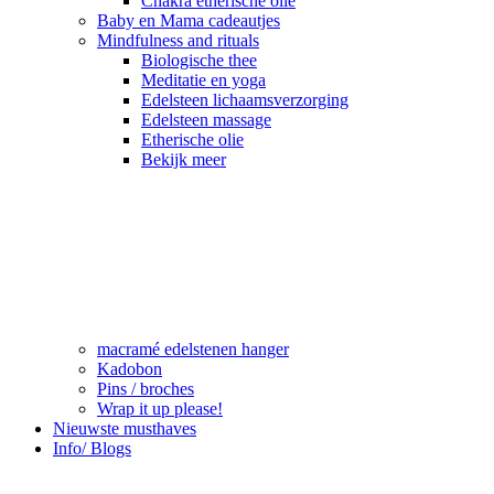
Chakra etherische olie
Baby en Mama cadeautjes
Mindfulness and rituals
Biologische thee
Meditatie en yoga
Edelsteen lichaamsverzorging
Edelsteen massage
Etherische olie
Bekijk meer
macramé edelstenen hanger
Kadobon
Pins / broches
Wrap it up please!
Nieuwste musthaves
Info/ Blogs