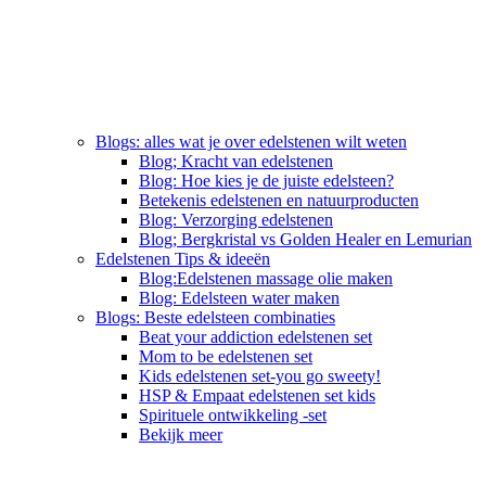
Blogs: alles wat je over edelstenen wilt weten
Blog; Kracht van edelstenen
Blog: Hoe kies je de juiste edelsteen?
Betekenis edelstenen en natuurproducten
Blog: Verzorging edelstenen
Blog; Bergkristal vs Golden Healer en Lemurian
Edelstenen Tips & ideeën
Blog:Edelstenen massage olie maken
Blog: Edelsteen water maken
Blogs: Beste edelsteen combinaties
Beat your addiction edelstenen set
Mom to be edelstenen set
Kids edelstenen set-you go sweety!
HSP & Empaat edelstenen set kids
Spirituele ontwikkeling -set
Bekijk meer