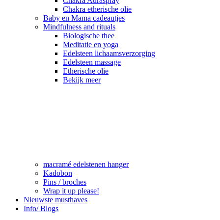
Chakra Auraspray
Chakra etherische olie
Baby en Mama cadeautjes
Mindfulness and rituals
Biologische thee
Meditatie en yoga
Edelsteen lichaamsverzorging
Edelsteen massage
Etherische olie
Bekijk meer
macramé edelstenen hanger
Kadobon
Pins / broches
Wrap it up please!
Nieuwste musthaves
Info/ Blogs