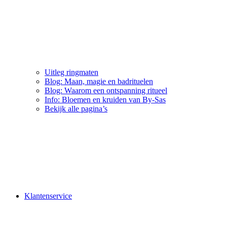
Uitleg ringmaten
Blog: Maan, magie en badrituelen
Blog: Waarom een ontspanning ritueel
Info: Bloemen en kruiden van By-Sas
Bekijk alle pagina’s
Klantenservice