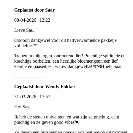
Geplaatst door Saar
08-04-2026 | 12:22
Lieve Sas,
Oooooh dankjewel voor dit hartverwarmende pakketje
vol liefde 💜
Tranen in mijn ogen, ontroerend lief! Prachtige spirituele en
krachtige oorbellen, een heerlijke bloemengeur, een lief
kaartje en paaseitjes.. wauw dankjewel!🙏🩷🪷Liefs Saar
- - - - - - - - - - - -
Geplaatst door Wendy Fokker
31-03-2026 | 17:57
Hoi Sas,
Ik heb de stenen ontvangen en wat zijn ze prachtig, echt
prachtig en ze geven good vibes💓
Ze geven een ontspannen gevoel, iets wat we op dit moment