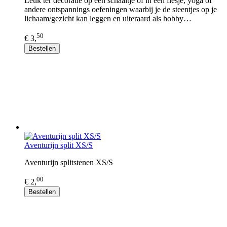
Leuk ter decoratie op een schaaltje of in een flesje, yoga of
andere ontspannings oefeningen waarbij je de steentjes op je
lichaam/gezicht kan leggen en uiteraard als hobby…
50
€ 3,
Bestellen
Aventurijn split XS/S
Aventurijn splitstenen XS/S
00
€ 2,
Bestellen