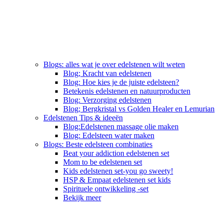
Blogs: alles wat je over edelstenen wilt weten
Blog; Kracht van edelstenen
Blog: Hoe kies je de juiste edelsteen?
Betekenis edelstenen en natuurproducten
Blog: Verzorging edelstenen
Blog; Bergkristal vs Golden Healer en Lemurian
Edelstenen Tips & ideeën
Blog:Edelstenen massage olie maken
Blog: Edelsteen water maken
Blogs: Beste edelsteen combinaties
Beat your addiction edelstenen set
Mom to be edelstenen set
Kids edelstenen set-you go sweety!
HSP & Empaat edelstenen set kids
Spirituele ontwikkeling -set
Bekijk meer