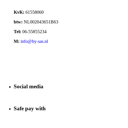
KvK:
61558060
btw:
NL002043651B63
Tel:
06-55855234
M:
info@by-sas.nl
Social media
Safe pay with