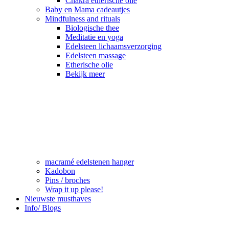
Chakra etherische olie
Baby en Mama cadeautjes
Mindfulness and rituals
Biologische thee
Meditatie en yoga
Edelsteen lichaamsverzorging
Edelsteen massage
Etherische olie
Bekijk meer
macramé edelstenen hanger
Kadobon
Pins / broches
Wrap it up please!
Nieuwste musthaves
Info/ Blogs