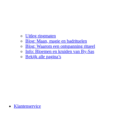
Uitleg ringmaten
Blog: Maan, magie en badrituelen
Blog: Waarom een ontspanning ritueel
Info: Bloemen en kruiden van By-Sas
Bekijk alle pagina’s
Klantenservice