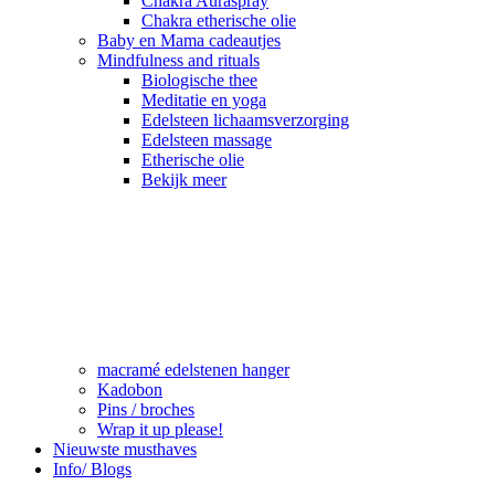
Chakra Auraspray
Chakra etherische olie
Baby en Mama cadeautjes
Mindfulness and rituals
Biologische thee
Meditatie en yoga
Edelsteen lichaamsverzorging
Edelsteen massage
Etherische olie
Bekijk meer
macramé edelstenen hanger
Kadobon
Pins / broches
Wrap it up please!
Nieuwste musthaves
Info/ Blogs