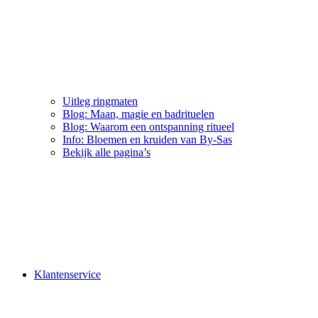
Uitleg ringmaten
Blog: Maan, magie en badrituelen
Blog: Waarom een ontspanning ritueel
Info: Bloemen en kruiden van By-Sas
Bekijk alle pagina’s
Klantenservice