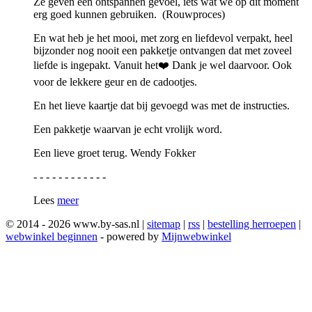
Ze geven een ontspannen gevoel, iets wat we op dit moment
erg goed kunnen gebruiken. (Rouwproces)
En wat heb je het mooi, met zorg en liefdevol verpakt, heel
bijzonder nog nooit een pakketje ontvangen dat met zoveel
liefde is ingepakt. Vanuit het❤️ Dank je wel daarvoor. Ook
voor de lekkere geur en de cadootjes.
En het lieve kaartje dat bij gevoegd was met de instructies.
Een pakketje waarvan je echt vrolijk word.
Een lieve groet terug. Wendy Fokker
- - - - - - - - - - - -
Lees
meer
© 2014 - 2026 www.by-sas.nl |
sitemap
|
rss
|
bestelling herroepen
|
webwinkel beginnen
- powered by
Mijnwebwinkel