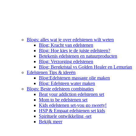
Blogs: alles wat je over edelstenen wilt weten
Blog; Kracht van edelstenen
Blog: Hoe kies je de juiste edelsteen?
Betekenis edelstenen en natuurproducten
Blog: Verzorging edelstenen
Blog; Bergkristal vs Golden Healer en Lemurian
Edelstenen Tips & ideeën
Blog:Edelstenen massage olie maken
Blog: Edelsteen water maken
Blogs: Beste edelsteen combinaties
Beat your addiction edelstenen set
Mom to be edelstenen set
Kids edelstenen set-you go sweety!
HSP & Empaat edelstenen set kids
Spirituele ontwikkeling -set
Bekijk meer