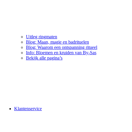
Uitleg ringmaten
Blog: Maan, magie en badrituelen
Blog: Waarom een ontspanning ritueel
Info: Bloemen en kruiden van By-Sas
Bekijk alle pagina’s
Klantenservice