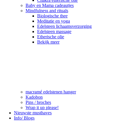
Chakra etherische olie
Baby en Mama cadeautjes
Mindfulness and rituals
Biologische thee
Meditatie en yoga
Edelsteen lichaamsverzorging
Edelsteen massage
Etherische olie
Bekijk meer
macramé edelstenen hanger
Kadobon
Pins / broches
Wrap it up please!
Nieuwste musthaves
Info/ Blogs