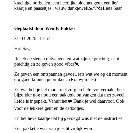
krachtige oorbellen, een heerlijke bloemengeur, een lief
kaartje en paaseitjes.. wauw dankjewel!🙏🩷🪷Liefs Saar
- - - - - - - - - - - -
Geplaatst door Wendy Fokker
31-03-2026 | 17:57
Hoi Sas,
Ik heb de stenen ontvangen en wat zijn ze prachtig, echt
prachtig en ze geven good vibes💓
Ze geven een ontspannen gevoel, iets wat we op dit moment
erg goed kunnen gebruiken. (Rouwproces)
En wat heb je het mooi, met zorg en liefdevol verpakt, heel
bijzonder nog nooit een pakketje ontvangen dat met zoveel
liefde is ingepakt. Vanuit het❤️ Dank je wel daarvoor. Ook
voor de lekkere geur en de cadootjes.
En het lieve kaartje dat bij gevoegd was met de instructies.
Een pakketje waarvan je echt vrolijk word.