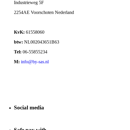
Industrieweg 5F
2254AE Voorschoten Nederland
KvK:
61558060
btw:
NL002043651B63
Tel:
06-55855234
M:
info@by-sas.nl
Social media
Safe pay with