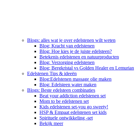
Blogs: alles wat je over edelstenen wilt weten
Blog; Kracht van edelstenen
Blog: Hoe kies je de juiste edelsteen?
Betekenis edelstenen en natuurproducten
Blog: Verzorging edelstenen
Blog; Bergkristal vs Golden Healer en Lemurian
Edelstenen Tips & ideeën
Blog:Edelstenen massage olie maken
Blog: Edelsteen water maken
Blogs: Beste edelsteen combinaties
Beat your addiction edelstenen set
Mom to be edelstenen set
Kids edelstenen set-you go sweety!
HSP & Empaat edelstenen set kids
Spirituele ontwikkeling -set
Bekijk meer