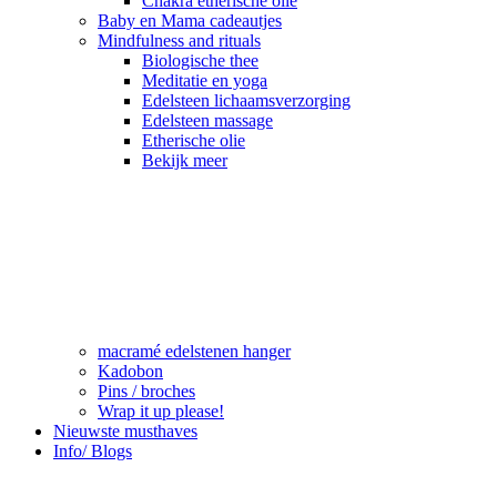
Chakra etherische olie
Baby en Mama cadeautjes
Mindfulness and rituals
Biologische thee
Meditatie en yoga
Edelsteen lichaamsverzorging
Edelsteen massage
Etherische olie
Bekijk meer
macramé edelstenen hanger
Kadobon
Pins / broches
Wrap it up please!
Nieuwste musthaves
Info/ Blogs