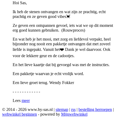
Hoi Sas,
Ik heb de stenen ontvangen en wat zijn ze prachtig, echt
prachtig en ze geven good vibes💓
Ze geven een ontspannen gevoel, iets wat we op dit moment
erg goed kunnen gebruiken. (Rouwproces)
En wat heb je het mooi, met zorg en liefdevol verpakt, heel
bijzonder nog nooit een pakketje ontvangen dat met zoveel
liefde is ingepakt. Vanuit het❤️ Dank je wel daarvoor. Ook
voor de lekkere geur en de cadootjes.
En het lieve kaartje dat bij gevoegd was met de instructies.
Een pakketje waarvan je echt vrolijk word.
Een lieve groet terug. Wendy Fokker
- - - - - - - - - - - -
Lees
meer
© 2014 - 2026 www.by-sas.nl |
sitemap
|
rss
|
bestelling herroepen
|
webwinkel beginnen
- powered by
Mijnwebwinkel