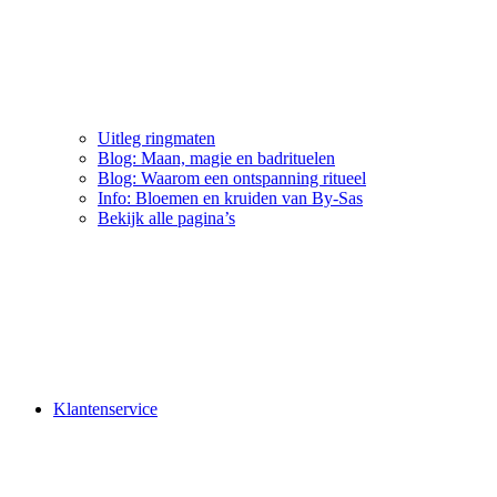
Uitleg ringmaten
Blog: Maan, magie en badrituelen
Blog: Waarom een ontspanning ritueel
Info: Bloemen en kruiden van By-Sas
Bekijk alle pagina’s
Klantenservice