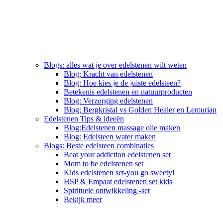
Blogs: alles wat je over edelstenen wilt weten
Blog; Kracht van edelstenen
Blog: Hoe kies je de juiste edelsteen?
Betekenis edelstenen en natuurproducten
Blog: Verzorging edelstenen
Blog; Bergkristal vs Golden Healer en Lemurian
Edelstenen Tips & ideeën
Blog:Edelstenen massage olie maken
Blog: Edelsteen water maken
Blogs: Beste edelsteen combinaties
Beat your addiction edelstenen set
Mom to be edelstenen set
Kids edelstenen set-you go sweety!
HSP & Empaat edelstenen set kids
Spirituele ontwikkeling -set
Bekijk meer