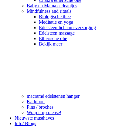
Chakra etherische olie
Baby en Mama cadeautjes
Mindfulness and rituals
Biologische thee
Meditatie en yoga
Edelsteen lichaamsverzorging
Edelsteen massage
Etherische olie
Bekijk meer
macramé edelstenen hanger
Kadobon
Pins / broches
Wrap it up please!
Nieuwste musthaves
Info/ Blogs