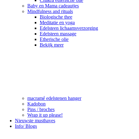
Chakra etherische olie
Baby en Mama cadeautjes
Mindfulness and rituals
Biologische thee
Meditatie en yoga
Edelsteen lichaamsverzorging
Edelsteen massage
Etherische olie
Bekijk meer
macramé edelstenen hanger
Kadobon
Pins / broches
Wrap it up please!
Nieuwste musthaves
Info/ Blogs