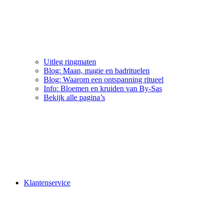
Uitleg ringmaten
Blog: Maan, magie en badrituelen
Blog: Waarom een ontspanning ritueel
Info: Bloemen en kruiden van By-Sas
Bekijk alle pagina’s
Klantenservice