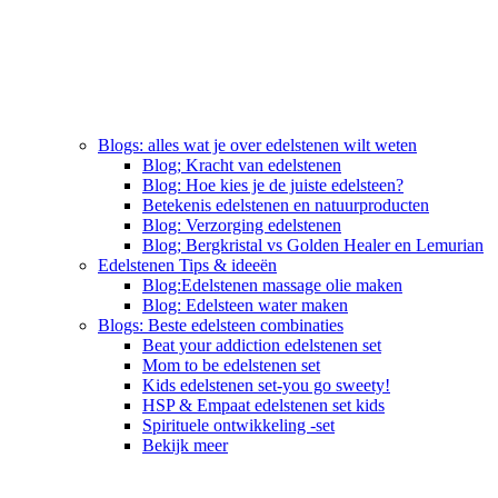
Blogs: alles wat je over edelstenen wilt weten
Blog; Kracht van edelstenen
Blog: Hoe kies je de juiste edelsteen?
Betekenis edelstenen en natuurproducten
Blog: Verzorging edelstenen
Blog; Bergkristal vs Golden Healer en Lemurian
Edelstenen Tips & ideeën
Blog:Edelstenen massage olie maken
Blog: Edelsteen water maken
Blogs: Beste edelsteen combinaties
Beat your addiction edelstenen set
Mom to be edelstenen set
Kids edelstenen set-you go sweety!
HSP & Empaat edelstenen set kids
Spirituele ontwikkeling -set
Bekijk meer