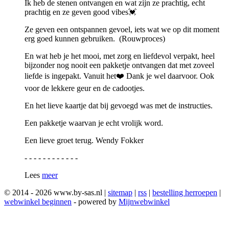
Ik heb de stenen ontvangen en wat zijn ze prachtig, echt
prachtig en ze geven good vibes💓
Ze geven een ontspannen gevoel, iets wat we op dit moment
erg goed kunnen gebruiken. (Rouwproces)
En wat heb je het mooi, met zorg en liefdevol verpakt, heel
bijzonder nog nooit een pakketje ontvangen dat met zoveel
liefde is ingepakt. Vanuit het❤️ Dank je wel daarvoor. Ook
voor de lekkere geur en de cadootjes.
En het lieve kaartje dat bij gevoegd was met de instructies.
Een pakketje waarvan je echt vrolijk word.
Een lieve groet terug. Wendy Fokker
- - - - - - - - - - - -
Lees
meer
© 2014 - 2026 www.by-sas.nl |
sitemap
|
rss
|
bestelling herroepen
|
webwinkel beginnen
- powered by
Mijnwebwinkel