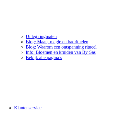
Uitleg ringmaten
Blog: Maan, magie en badrituelen
Blog: Waarom een ontspanning ritueel
Info: Bloemen en kruiden van By-Sas
Bekijk alle pagina’s
Klantenservice