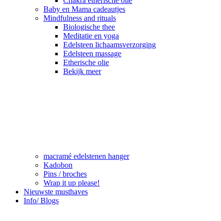
Chakra etherische olie
Baby en Mama cadeautjes
Mindfulness and rituals
Biologische thee
Meditatie en yoga
Edelsteen lichaamsverzorging
Edelsteen massage
Etherische olie
Bekijk meer
macramé edelstenen hanger
Kadobon
Pins / broches
Wrap it up please!
Nieuwste musthaves
Info/ Blogs