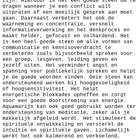
zijn. Hierdoor is het een goede steen om te
dragen wanneer je een conflict wilt
uitpraten of een moeilijk gesprek aan moet
gaan. Daarnaast verbetert het ook de
waarneming en concentratie, versnelt
informatieverwerking en het denkproces en
maakt helder, gefocust en volhardend. Het
is een heel goede steen om alle vormen van
communicatie en kennisoverdracht te
verbeteren zoals bijvoorbeeld spreken voor
een groep, lesgeven, leiding geven en
jezelf uiten. Het vermindert angst en
spanning voor publiekelijk spreken en helpt
je de goede woorden vinden. Deze steen kan
ondersteunend werken bij hooggevoeligheid
of hoogsensitiviteit. Het helpt
energetische blokkades opheffen en zorgt
voor een goede doorstroming van energie.
Aquamarijn kan ook goed gebruikt worden ter
ondersteuning van meditatie, zeker als je
makkelijk afgeleid wordt. Het stimuleert de
spirituele ontwikkeling en versterkt de
intuïtie en spirituele gaven. Lichamelijk
werkt het ook kalmerend en verkoelend,