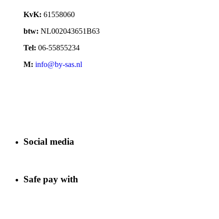
KvK:
61558060
btw:
NL002043651B63
Tel:
06-55855234
M:
info@by-sas.nl
Social media
Safe pay with