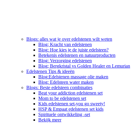
Blogs: alles wat je over edelstenen wilt weten
Blog; Kracht van edelstenen
Blog: Hoe kies je de juiste edelsteen?
Betekenis edelstenen en natuurproducten
Blog: Verzorging edelstenen
Blog; Bergkristal vs Golden Healer en Lemurian
Edelstenen Tips & ideeën
Blog:Edelstenen massage olie maken
Blog: Edelsteen water maken
Blogs: Beste edelsteen combinaties
Beat your addiction edelstenen set
Mom to be edelstenen set
Kids edelstenen set-you go sweety!
HSP & Empaat edelstenen set kids
Spirituele ontwikkeling -set
Bekijk meer