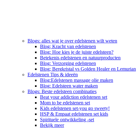
Blogs: alles wat je over edelstenen wilt weten
Blog; Kracht van edelstenen
Blog: Hoe kies je de juiste edelsteen?
Betekenis edelstenen en natuurproducten
Blog: Verzorging edelstenen
Blog; Bergkristal vs Golden Healer en Lemurian
Edelstenen Tips & ideeën
Blog:Edelstenen massage olie maken
Blog: Edelsteen water maken
Blogs: Beste edelsteen combinaties
Beat your addiction edelstenen set
Mom to be edelstenen set
Kids edelstenen set-you go sweety!
HSP & Empaat edelstenen set kids
Spirituele ontwikkeling -set
Bekijk meer