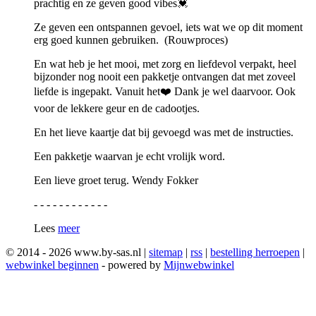
prachtig en ze geven good vibes💓
Ze geven een ontspannen gevoel, iets wat we op dit moment
erg goed kunnen gebruiken. (Rouwproces)
En wat heb je het mooi, met zorg en liefdevol verpakt, heel
bijzonder nog nooit een pakketje ontvangen dat met zoveel
liefde is ingepakt. Vanuit het❤️ Dank je wel daarvoor. Ook
voor de lekkere geur en de cadootjes.
En het lieve kaartje dat bij gevoegd was met de instructies.
Een pakketje waarvan je echt vrolijk word.
Een lieve groet terug. Wendy Fokker
- - - - - - - - - - - -
Lees
meer
© 2014 - 2026 www.by-sas.nl |
sitemap
|
rss
|
bestelling herroepen
|
webwinkel beginnen
- powered by
Mijnwebwinkel