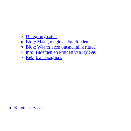
Uitleg ringmaten
Blog: Maan, magie en badrituelen
Blog: Waarom een ontspanning ritueel
Info: Bloemen en kruiden van By-Sas
Bekijk alle pagina’s
Klantenservice