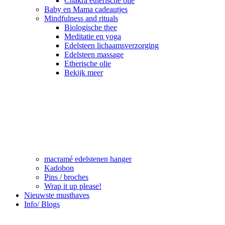
Chakra etherische olie
Baby en Mama cadeautjes
Mindfulness and rituals
Biologische thee
Meditatie en yoga
Edelsteen lichaamsverzorging
Edelsteen massage
Etherische olie
Bekijk meer
macramé edelstenen hanger
Kadobon
Pins / broches
Wrap it up please!
Nieuwste musthaves
Info/ Blogs